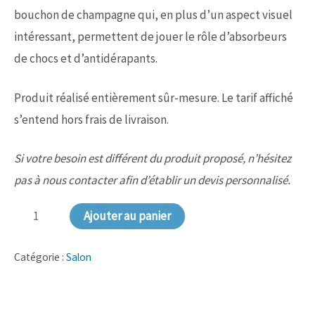
bouchon de champagne qui, en plus d’un aspect visuel
intéressant, permettent de jouer le rôle d’absorbeurs
de chocs et d’antidérapants.
Produit réalisé entièrement sûr-mesure. Le tarif affiché
s’entend hors frais de livraison.
Si votre besoin est différent du produit proposé, n’hésitez
pas à nous contacter afin d’établir un devis personnalisé.
quantité
Ajouter au panier
de
NS-
Catégorie :
Salon
013
Table