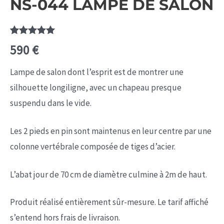
NS-044 LAMPE DE SALON
Noté
1
5.00
590
€
sur 5
basé sur
notation
Lampe de salon dont l’esprit est de montrer une
client
silhouette longiligne, avec un chapeau presque
suspendu dans le vide.
Les 2 pieds en pin sont maintenus en leur centre par une
colonne vertébrale composée de tiges d’acier.
L’abat jour de 70 cm de diamètre culmine à 2m de haut.
Produit réalisé entièrement sûr-mesure. Le tarif affiché
s’entend hors frais de livraison.