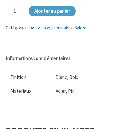
quantité
Ajouter au panier
de
NS-
Catégories :
Décoration
,
Luminaires
,
Salon
044
Lampe
de
Informations complémentaires
salon
Finition
Blanc, Bois
Matériaux
Acier, Pin