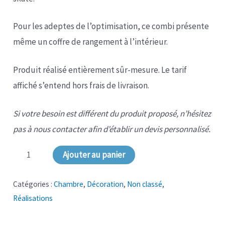
Pour les adeptes de l’optimisation, ce combi présente
même un coffre de rangement à l’intérieur.
Produit réalisé entièrement sûr-mesure. Le tarif
affiché s’entend hors frais de livraison.
Si votre besoin est différent du produit proposé, n’hésitez
pas à nous contacter afin d’établir un devis personnalisé.
quantité
Ajouter au panier
de
NS-
Catégories :
Chambre
,
Décoration
,
Non classé
,
Réalisations
059
Trotteur