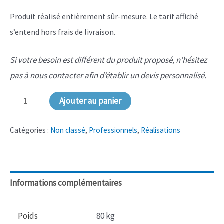
Produit réalisé entièrement sûr-mesure. Le tarif affiché
s’entend hors frais de livraison.
Si votre besoin est différent du produit proposé, n’hésitez
pas à nous contacter afin d’établir un devis personnalisé.
quantité
Ajouter au panier
de
NS-
Catégories :
Non classé
,
Professionnels
,
Réalisations
104
Meuble
bar
Informations complémentaires
pour
Stand
Poids
80 kg
Professionnel