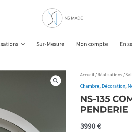
isations
Sur-Mesure
Mon compte
En s
Accueil
/
Réalisations
/
Sa
Chambre
,
Décoration
,
N
NS-135 CO
PENDERIE
3990
€