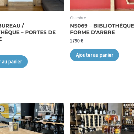
Chambre
BUREAU /
NS069 – BIBLIOTHÈQUE
THÈQUE – PORTES DE
FORME D’ARBRE
E
1790
€
Ajouter au panier
r au panier