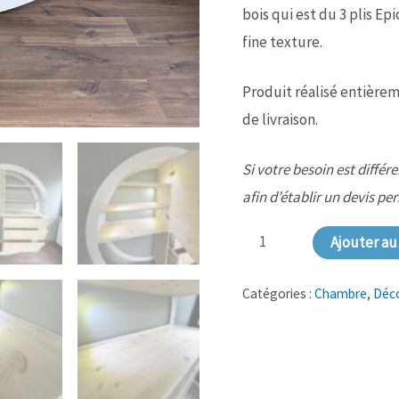
bois qui est du 3 plis Ep
fine texture.
Produit réalisé entièreme
de livraison.
Si votre besoin est diffé
afin d’établir un devis pe
quantité
Ajouter au
de
NS-
Catégories :
Chambre
,
Déc
135
Commode
-