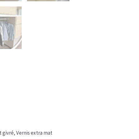
Buffet
-
Penderie
t givré, Vernis extra mat