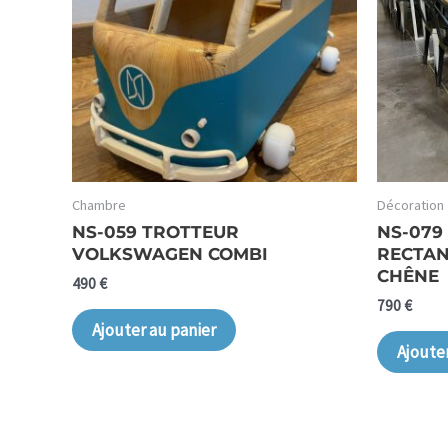
Chambre
Décoration
NS-059 TROTTEUR
NS-079
VOLKSWAGEN COMBI
RECTAN
CHÊNE
490
€
790
€
Ajouter au panier
Ajoute