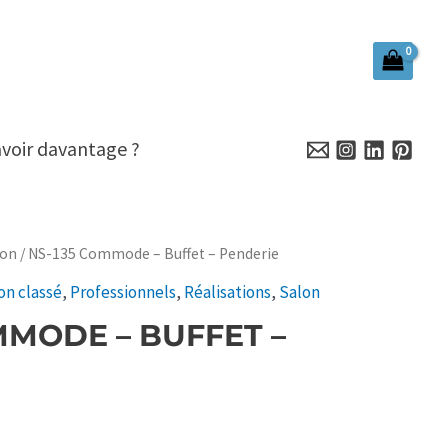
avoir davantage ?
lon
/ NS-135 Commode – Buffet – Penderie
on classé
,
Professionnels
,
Réalisations
,
Salon
MMODE – BUFFET –