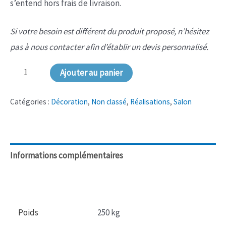
s’entend hors frais de livraison.
Si votre besoin est différent du produit proposé, n’hésitez
pas à nous contacter afin d’établir un devis personnalisé.
quantité
Ajouter au panier
de
NS-
Catégories :
Décoration
,
Non classé
,
Réalisations
,
Salon
077
Meuble
d'entrée
Informations complémentaires
/
Avis (0)
Claustra
Poids
250 kg