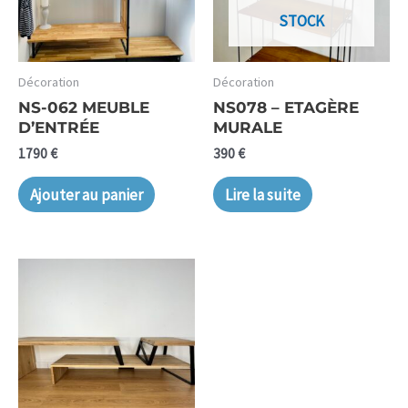
STOCK
Décoration
Décoration
NS-062 MEUBLE
NS078 – ETAGÈRE
D’ENTRÉE
MURALE
1790
€
390
€
Ajouter au panier
Lire la suite